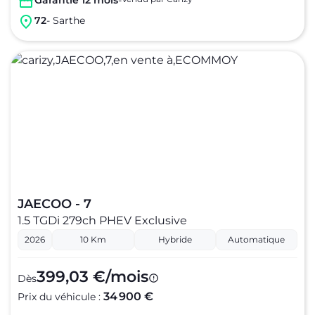
Garantie 12 mois
-
72
- Sarthe
JAECOO - 7
1.5 TGDi 279ch PHEV Exclusive
2026
10 Km
Hybride
Automatique
399,03 €/mois
Dès
34 900 €
Prix du véhicule :