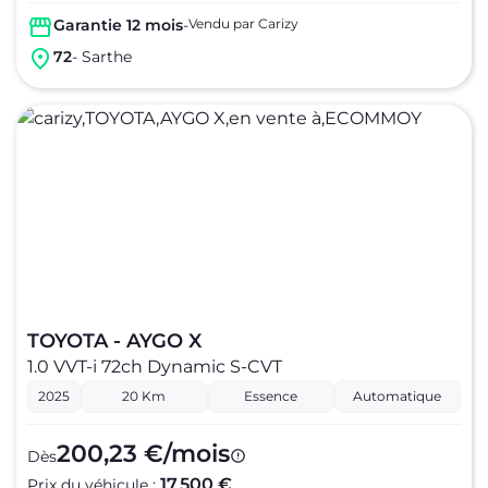
Garantie 12 mois
-
Vendu par Carizy
72
- Sarthe
TOYOTA - AYGO X
1.0 VVT-i 72ch Dynamic S-CVT
2025
20 Km
Essence
Automatique
200,23 €/mois
Dès
17 500 €
Prix du véhicule :