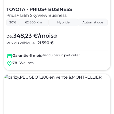
TOYOTA - PRIUS+ BUSINESS
Prius+ 136h SkyView Business
2016
62,800 Km
Hybride
Automatique
348,23 €/mois
Dès
21 590 €
Prix du véhicule :
Garantie 6 mois
-
Vendu par un particulier
78
- Yvelines