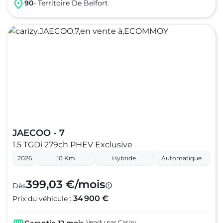
90
- Territoire De Belfort
JAECOO - 7
1.5 TGDi 279ch PHEV Exclusive
2026
10 Km
Hybride
Automatique
399,03 €/mois
Dès
34 900 €
Prix du véhicule :
Vendu par Carizy