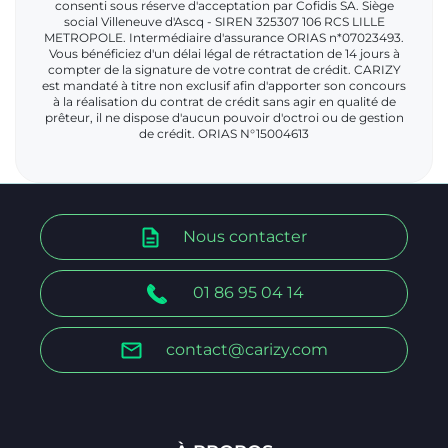
consenti sous réserve d'acceptation par Cofidis SA. Siège
social Villeneuve d'Ascq - SIREN 325307 106 RCS LILLE
METROPOLE. Intermédiaire d'assurance ORIAS n*07023493.
Vous bénéficiez d'un délai légal de rétractation de 14 jours à
compter de la signature de votre contrat de crédit. CARIZY
est mandaté à titre non exclusif afin d'apporter son concours
à la réalisation du contrat de crédit sans agir en qualité de
prêteur, il ne dispose d'aucun pouvoir d'octroi ou de gestion
de crédit. ORIAS N°15004613