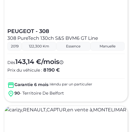
PEUGEOT - 308
308 PureTech 130ch S&S BVM6 GT Line
2019
122,300 Km
Essence
Manuelle
143,14 €/mois
Dès
8 190 €
Prix du véhicule :
Garantie 6 mois
-
Vendu par un particulier
90
- Territoire De Belfort