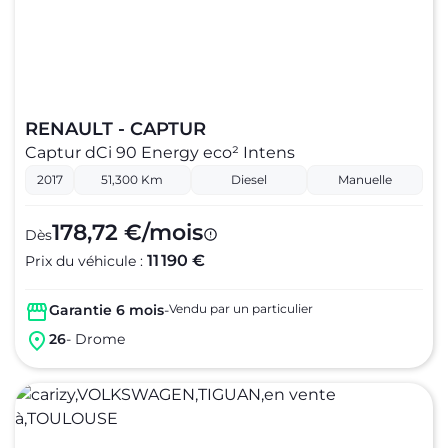
RENAULT - CAPTUR
Captur dCi 90 Energy eco² Intens
2017
51,300 Km
Diesel
Manuelle
178,72 €/mois
Dès
11 190 €
Prix du véhicule :
Garantie 6 mois
-
Vendu par un particulier
26
- Drome